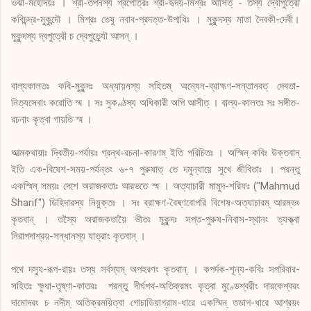
ওঝা-মহোদয়ঃ । শ্রী-তপনস্য প্রপৌত্রঃ শ্রী-হৃদয়-মিশ্রঃ আসিত্‌ - তস্য দ্বৌপুত্রৌ
কবিচন্দ্র-মুকুন্দৌ । মিশ্রঃ তেষু নবাব-প্রদত্ত-উপাধিঃ । মুকুন্দস্য মাতা দৈবকী-দেবী।
মুকুন্দস্য দ্বপুত্রৌ চ দ্বেপুত্র্যৌ আসন্‌ ।
বাল্যকালতঃ কবি-মুকুন্দঃ অধ্যায়নস্য সহিতম্‌ অন্যেন-ব্রাহ্মণ-সন্তানবত্‌ দেবতা-
নিত্যসেবাং করোতি স্ম । সঃ সুকণ্ঠস্য অধিকারী অপি আসীত্‌ । বাল্য-কালতঃ সঃ সঙ্গীত-
রচনাং কৃত্বা গায়তি স্ম ।
আত্মকথায়াঃ দ্বিতীয়-পর্যায়ঃ গ্রন্থ-রচনা-কারণম্‌ ইতি পরিচিতঃ । অস্মিন্‌ কবিঃ উক্তবান্‌
ইতি এক-বিষেশ-সময়-পর্যন্তং ৬-৭ পুরুষাত্‌ তে দমুন্যায়ে সুখে জীবিতাঃ । পরন্তু
একস্মিন্‌ সময়ঃ দেশে অরাজকতাঃ আরভতে স্ম । অত্যাচারী মামুদ-শরিফঃ ("Mahmud
Sharif") ডিহিদারস্য নিয়ুক্তঃ । সঃ ব্রাহ্মণ-বৈষ্ণবোপরি বিশেষ-অত্যাচারম্‌ আরম্ভং
কৃতবান্‌ । তস্যৈ অরাজকতায়ৈ ভীতঃ মুকুন্দঃ সপ্ত-পুরুষ-নিবাস-স্থানং ত্যক্ত্বা
নিরাপদাশ্রয়-সন্ধানস্য যাত্রাং কৃতবান্‌ ।
পথে দস্যু-রূপ-রায়ঃ তস্য সর্বস্যম্‌ অপহরণং কৃতবান্‌ । কপর্দক-শূন্য-কবিঃ সপরিবার-
সহিতঃ ক্ষুধা-তৃষ্ণা-কাতরঃ পরন্তু দীর্ঘপথ-অতিক্রমং কৃত্বা মুণ্ডেশ্বরীং দারকেশ্বরং
দামোদরং চ নদীম্‌ অতিক্রময়িত্বা গোচাডিয়াগ্রাম-ধারে একস্মিন্‌ তডাগ-ধারে আশ্রয়ং