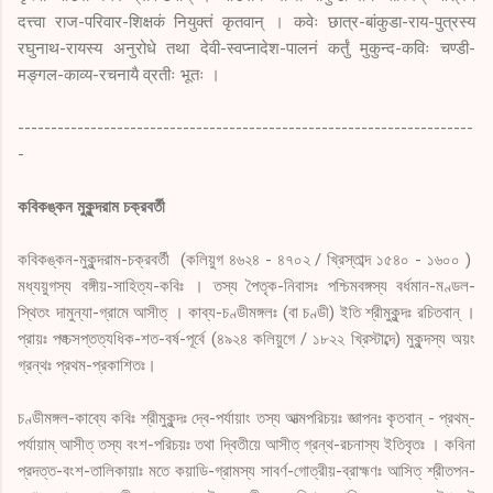
दत्त्वा राज-परिवार-शिक्षकं नियुक्तं कृतवान्‌ । कवेः छात्र-बांकुडा-राय-पुत्रस्य
रघुनाथ-रायस्य अनुरोधे तथा देवी-स्वप्नादेश-पालनं कर्तुं मुकुन्द-कविः चण्डी-
मङ्गल-काव्य-रचनायै व्रतीः भूतः ।
---------------------------------------------------------------------
-
কবিকঙ্কন মুকুন্দরাম চক্রবর্তী
কবিকঙ্কন-মুকুন্দরাম-চক্রবর্তী (কলিয়ুগ ৪৬২৪ - ৪৭০২ / খ্রিস্তাব্দ ১৫৪০ - ১৬০০ )
মধ্যয়ুগস্য বঙ্গীয়-সাহিত্য-কবিঃ । তস্য পৈতৃক-নিবাসঃ পশ্চিমবঙ্গস্য বর্ধমান-মণ্ডল-
স্থিতং দামুন্যা-গ্রামে আসীত্‌ । কাব্য-চণ্ডীমঙ্গলঃ (বা চণ্ডী) ইতি শ্রীমুকুন্দঃ রচিতবান্‌ ।
প্রায়ঃ পঙ্চসপ্তত্যধিক-শত-বর্ষ-পূর্বে (৪৯২৪ কলিয়ুগে / ১৮২২ খ্রিস্টাব্দে) মুকুন্দস্য অয়ং
গ্রন্থঃ প্রথম-প্রকাশিতঃ।
চণ্ডীমঙ্গল-কাব্যে কবিঃ শ্রীমুকুন্দঃ দ্বে-পর্যায়াং তস্য আত্মপরিচয়ঃ জ্ঞাপনঃ কৃতবান্‌ - প্রথম্‌-
পর্যায়াম্‌ আসীত্‌ তস্য বংশ-পরিচয়ঃ তথা দ্বিতীয়ে আসীত্‌ গ্রন্থ-রচনাস্য ইতিবৃতঃ । কবিনা
প্রদত্ত-বংশ-তালিকায়াঃ মতে কয়াডি-গ্রামস্য সাবর্ণ-গোত্রীয়-ব্রাহ্মণঃ আসিত্‌ শ্রীতপন-