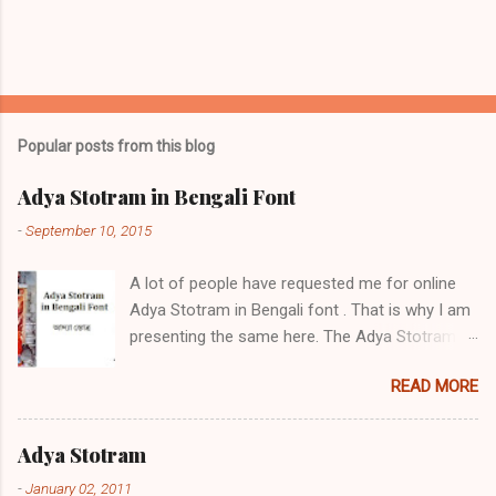
Popular posts from this blog
Adya Stotram in Bengali Font
-
September 10, 2015
A lot of people have requested me for online
Adya Stotram in Bengali font . That is why I am
presenting the same here. The Adya Stotram /
আদ্যা স্তোত্র / आद्या स्तोत्रम् is a hymn in praise of
READ MORE
Adya Ma. It is very popular in West Bengal,
among Hindu Bengalis in Islamic Bangladesh
and worldwide. There are a number if positive
Adya Stotram
side effects of daily reciting Adya stotram Daily
-
January 02, 2011
recitation of Adya Stotram protects from