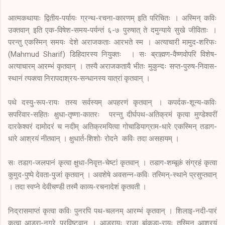
आत्मकथायाः द्वितीय-पर्यायः ग्रन्थ-रचना-कारणम्‌ इति परिचितः । अस्मिन्‌ कविः
उक्तवान्‌ इति एक-विषेश-समय-पर्यन्तं ६-७ पुरुषात्‌ ते दमुन्याये सुखे जीविताः ।
परन्तु एकस्मिन्‌ समयः देशे अराजकताः आरभते स्म । अत्याचारी मामुद-शरिफः
(Mahmud Sharif) डिहिदारस्य नियुक्तः । सः ब्राह्मण-वैष्णवोपरि विशेष-
अत्याचारम्‌ आरम्भं कृतवान्‌ । तस्यै अराजकतायै भीतः मुकुन्दः सप्त-पुरुष-निवास-
स्थानं त्यक्त्वा निरापदाश्रय-सन्धानस्य यात्रां कृतवान्‌ ।
पथे दस्यु-रूप-रायः तस्य सर्वस्यम्‌ अपहरणं कृतवान्‌ । कपर्दक-शून्य-कविः
सपरिवार-सहितः क्षुधा-तृष्णा-कातरः परन्तु दीर्घपथ-अतिक्रमं कृत्वा मुण्डेश्वरीं
दारकेश्वरं दामोदरं च नदीम्‌ अतिक्रमयित्वा गोचाडियाग्राम-धारे एकस्मिन्‌ तडाग-
धारे आश्रयं नीतवान्‌ । क्षुधार्त-शिशोः रोदने कविः तदा असहायम्‌ ।
सः तडाग-जलपानं कृत्वा क्षुधा-निवृत्त-चेष्टां कृतवान्‌ । तडाग-शम्बूकं संग्रहं कृत्वा
कुमुद-पुष्पे देवता-पुजां कृतवान्‌ । अवशेषे अवसन्न-कविः तस्मिन्‌-स्थाने प्रसुप्तवान्‌
। तदा स्वप्ने देवीचण्डी तस्मै काव्य-रचनादेशं कृतवती ।
निद्रासमाप्तं कृत्वा कविः पुनरपि पथ-चलनम्‌ आरम्भं कृतवान्‌ । शिलाइ-नदी-पारं
कृत्वा आडरा-नगरे प्रविष्टवान्‌ । आडरायः राजा बांकुडा-रायः तस्मिन्‌ आश्रयं