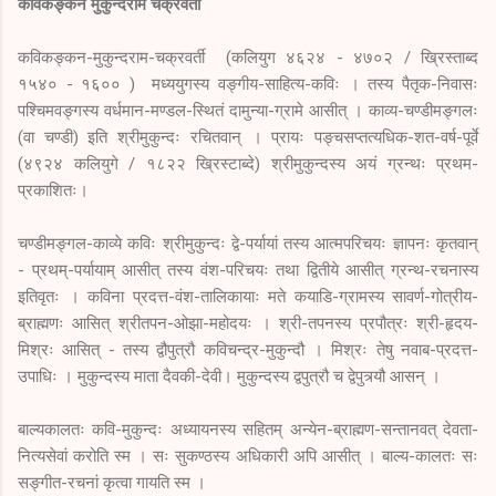
कविकङ्कन मुकुन्दराम चक्रवर्ती
कविकङ्कन-मुकुन्दराम-चक्रवर्ती (कलियुग ४६२४ - ४७०२ / ख्रिस्ताब्द
१५४० - १६०० ) मध्ययुगस्य वङ्गीय-साहित्य-कविः । तस्य पैतृक-निवासः
पश्चिमवङ्गस्य वर्धमान-मण्डल-स्थितं दामुन्या-ग्रामे आसीत्‌ । काव्य-चण्डीमङ्गलः
(वा चण्डी) इति श्रीमुकुन्दः रचितवान्‌ । प्रायः पङ्चसप्तत्यधिक-शत-वर्ष-पूर्वे
(४९२४ कलियुगे / १८२२ ख्रिस्टाब्दे) श्रीमुकुन्दस्य अयं ग्रन्थः प्रथम-
प्रकाशितः।
चण्डीमङ्गल-काव्ये कविः श्रीमुकुन्दः द्वे-पर्यायां तस्य आत्मपरिचयः ज्ञापनः कृतवान्‌
- प्रथम्‌-पर्यायाम्‌ आसीत्‌ तस्य वंश-परिचयः तथा द्वितीये आसीत्‌ ग्रन्थ-रचनास्य
इतिवृतः । कविना प्रदत्त-वंश-तालिकायाः मते कयाडि-ग्रामस्य सावर्ण-गोत्रीय-
ब्राह्मणः आसित्‌ श्रीतपन-ओझा-महोदयः । श्री-तपनस्य प्रपौत्रः श्री-हृदय-
मिश्रः आसित्‌ - तस्य द्वौपुत्रौ कविचन्द्र-मुकुन्दौ । मिश्रः तेषु नवाब-प्रदत्त-
उपाधिः । मुकुन्दस्य माता दैवकी-देवी। मुकुन्दस्य द्वपुत्रौ च द्वेपुत्र्यौ आसन्‌ ।
बाल्यकालतः कवि-मुकुन्दः अध्यायनस्य सहितम्‌ अन्येन-ब्राह्मण-सन्तानवत्‌ देवता-
नित्यसेवां करोति स्म । सः सुकण्ठस्य अधिकारी अपि आसीत्‌ । बाल्य-कालतः सः
सङ्गीत-रचनां कृत्वा गायति स्म ।