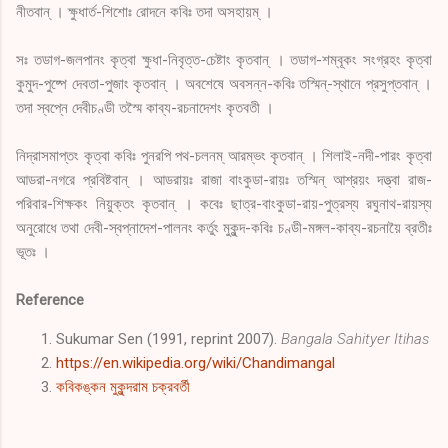
নীতবান্‌ । ক্ষুধার্ত-শিশোঃ রোদনে কবিঃ তদা অসহায়ম্‌ ।
সঃ তডাগ-জলপানং কৃত্বা ক্ষুধা-নিবৃত্ত-চেষ্টাং কৃতবান্‌ । তডাগ-শম্বূকং সংগ্রহং কৃত্বা
কুমুদ-পুষ্পে দেবতা-পুজাং কৃতবান্‌ । অবশেষে অবসন্ন-কবিঃ তস্মিন্‌-স্থানে প্রসুপ্তবান্‌ ।
তদা স্বপ্নে দেবীচণ্ডী তস্মৈ কাব্য-রচনাদেশং কৃতবতী ।
নিদ্রাসমাপ্তং কৃত্বা কবিঃ পুনরপি পথ-চলনম্‌ আরম্ভং কৃতবান্‌ । শিলাই-নদী-পারং কৃত্বা
আডরা-নগরে প্রবিষ্টবান্‌ । আডরায়ঃ রাজা বাংকুডা-রায়ঃ তস্মিন্‌ আশ্রয়ং দত্ত্বা রাজ-
পরিবার-শিক্ষকং নিয়ুক্তং কৃতবান্‌ । কবেঃ ছাত্র-বাংকুডা-রায়-পুত্রস্য রঘুনাথ-রায়স্য
অনুরোধে তথা দেবী-স্বপ্নাদেশ-পালনং কর্তুং মুকুন্দ-কবিঃ চণ্ডী-মঙ্গল-কাব্য-রচনায়ৈ ব্রতীঃ
ভূতঃ ।
Reference
Sukumar Sen (1991, reprint 2007).
Bangala Sahityer Itihas
https://en.wikipedia.org/wiki/Chandimangal
কবিকঙ্কন মুকুন্দরাম চক্রবর্তী